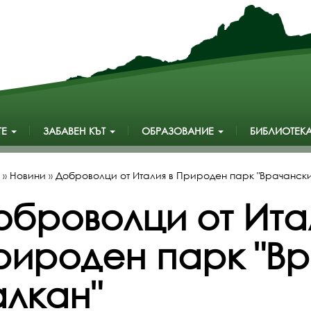
ТЕ
ЗАБАВЕН КЪТ
ОБРАЗОВАНИЕ
БИБЛИОТЕК
»
Новини
»
Доброволци от Италия в Природен парк "Врачански
оброволци от Ита
рироден парк "В
алкан"