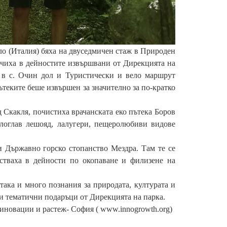
о (Италия) бяха на двуседмичен стаж в Природен
ючиха в дейностите извършвани от Дирекцията на
а в с. Очин дол и Туристически и вело маршрут
ътеките беше извършен за значително за по-кратко
Скакля, почистиха врачанската еко пътека Боров
елоглав лешояд, лалугери, пещеролюбиви видове
Държавно горско стопанство Мездра. Там те се
астваха в дейности по окопаване и филизене на
ака и много познания за природата, културата и
 и тематични подаръци от Дирекцията на парка.
новации и растеж- София ( www.innogrowth.org)