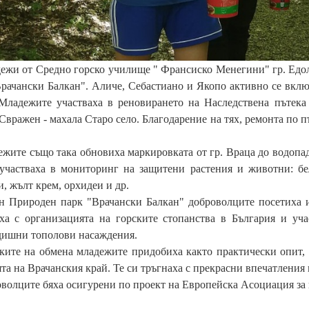
ежи от Средно горско училище " Франсиско Менегини" гр. Едол
рачански Балкан". Аличе, Себастиано и Якопо активно се вкл
 Младежите участваха в реновирането на Наследствена пътек
Свражен - махала Старо село. Благодарение на тях, ремонта по п
те също така обновиха маркировката от гр. Враца до водопад 
 участваха в мониторинг на защитени растения и животни: б
, жълт крем, орхидеи и др.
Природен парк "Врачански Балкан" доброволците посетиха и 
аха с организацията на горските стопанства в България и уч
дишни тополови насаждения.
те на обмена младежите придобиха както практически опит, т
та на Врачанския край. Те си тръгнаха с прекрасни впечатления
лците бяха осигурени по проект на Европейска Асоциация за и