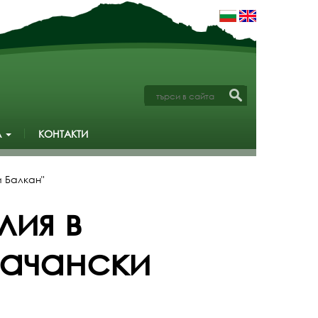
А
КОНТАКТИ
 Балкан"
лия в
рачански