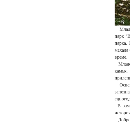
Млад
парк "В
парка.
махала 
време.
Младежи
камък,
прилепи
Освен 
запозн
едного
В рамки
история
Доброво