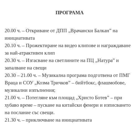
ПРОГРАМА
20.00 ч. – Откриване от ДПП „Врачански Балкан” на
инициативата
20.10 ч. – Прожектиране на видео клипове и награждаване
за най-атрактивен клип
20.30 ч. – Изгасване на светлините на ПЦ „Натура” и
запалване на свещи
20.30 – 21.00 ч. – Музикална програма подготвена от ПМГ
Враца и СОУ „Козма Тричков” – бийтбокс, флашмобове,
музикални изпълнения;
21.00 ч. – Потегляне към площад „Христо Ботев” – при
хубаво време – пускане на китайски фенери и изписването
на послание със свещи.
21.30 ч. – приключване на инициативата