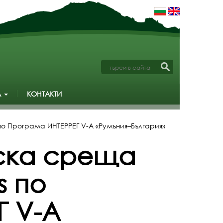
А
КОНТАКТИ
 по Програма ИНТЕРРЕГ V-А «Румъния–България»
рска среща
s по
Г V-А