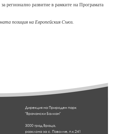
за регионално развитие в рамките на Програмата
ата позиция на Европейския Съюз.
Дирекция на Природен парк
"Врачански Балкан"
3000 град Враца,
разклона за с. Паволче, п.к.241