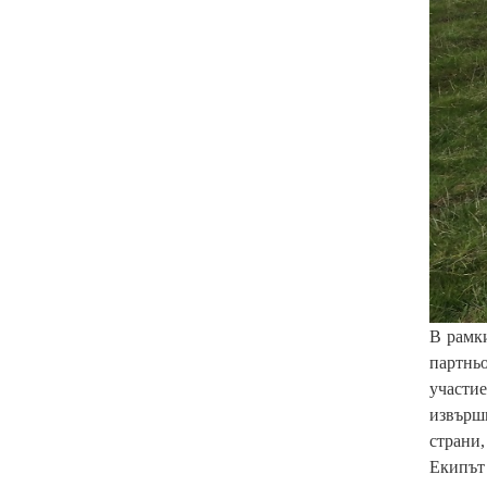
В рамки
партнь
участи
извършв
страни,
Екипът 