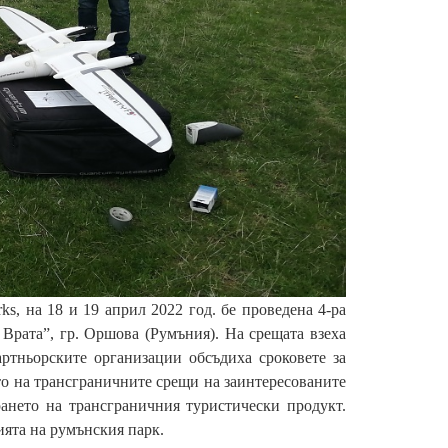
s, на 18 и 19 април 2022 год. бе проведена 4-ра
рата”, гр. Оршова (Румъния). На срещата взеха
ртньорските организации обсъдиха сроковете за
о на трансграничните срещи на заинтересованите
рането на трансграничния туристически продукт.
ията на румънския парк.