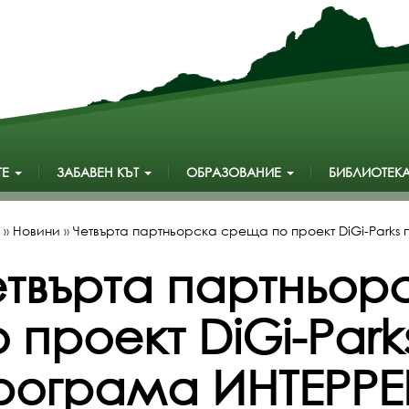
ТЕ
ЗАБАВЕН КЪТ
ОБРАЗОВАНИЕ
БИБЛИОТЕК
»
Новини
»
Четвърта партньорска среща по проект DiGi-Parks
етвърта партньо
 проект DiGi-Park
рограма ИНТЕРРЕ