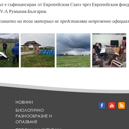
т е съфинансиран от Европейския Съюз чрез Европейския фонд 
g V-A Румъния-България.
анието на този материал не представлява непременно официалн
{
{
{
p
p
p
a
a
a
r
r
r
a
a
a
m
m
m
_
_
_
h
h
h
e
e
e
a
a
a
d
d
d
l
l
l
НОВИНИ
i
i
i
БИОЛОГИЧНО
n
n
n
РАЗНООБРАЗИЕ И
e
e
e
ОПАЗВАНЕ
}
}
}