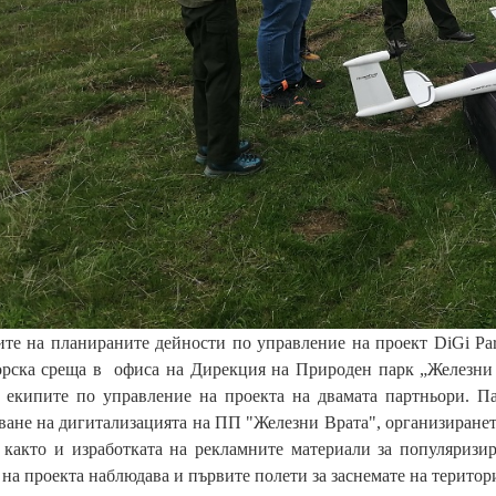
те на планираните дейности по управление на проект DiGi Park
орска среща в офиса на Дирекция на Природен парк „Железни В
е екипите по управление на проекта на двамата партньори. Па
ане на дигитализацията на ПП "Железни Врата", организиранет
 както и изработката на рекламните материали за популяризи
на проекта наблюдава и първите полети за заснемате на територ