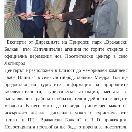
Експерти от Дирекцията на Природен парк „Врачански
Балкан” към Изпълнителна агенция по горите откриха с
официална церемония нов Посетителски център в сeло
Лютиброд.
Центърът е разположен в близост до мемориален комплекс
„Баба Илийца” в село Лютиброд, община Мездра. Той ще
предоставя на туристите информация за природните
забележителности, туристически атракции, местата за
настаняване в района и образователни дейности с деца и
младежи. В него могат да се видят триизмерен макет на
искърското дефиле, дигитален макет с туристическите
пътеки в ПП „Врачански Балкан“ и 3 D прожекции.
Новооткритата постройка ще бъде отворена за посетители