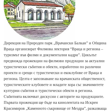
Дирекция на Природен парк „Врачански Балкан” и Община
Враца организират Филмова лектория “Враца и региона –
туризмът във филми и документални кадри”. Цикълът
предвижда прожекции на филмови продукции за актуални
туристически събития и обекти, изработени по различни
проекти и срещи с туристически и екоклубове от Враца и
региона. Целта е запознаване на врачанската общественост,
туристическите клубовете и младите хора със значимитете
културни събития и туристически обекти в региона.
Събитията включват дискусии с авторите на продукциите.
Първата прожекция ще бъде на кинолентата на Искрен
Красимиров „Каменното съкровище от Мездра”, разказваща