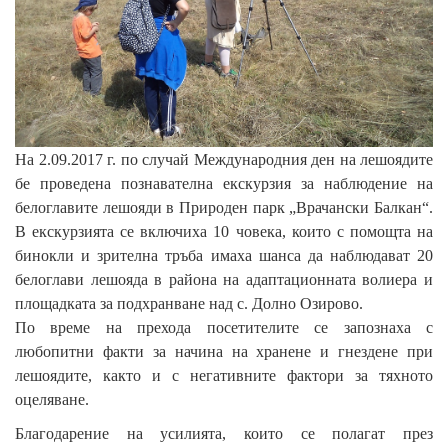
На 2.09.2017 г. по случай Международния ден на лешоядите
бе проведена познавателна екскурзия за наблюдение на
белоглавите лешояди в Природен парк „Врачански Балкан“.
В екскурзията се включиха 10 човека, които с помощта на
бинокли и зрителна тръба имаха шанса да наблюдават 20
белоглави лешояда в района на адаптационната волиера и
площадката за подхранване над с. Долно Озирово.
По време на прехода посетителите се запознаха с
любопитни факти за начина на хранене и гнездене при
лешоядите, както и с негативните фактори за тяхното
оцеляване.
Благодарение на усилията, които се полагат през