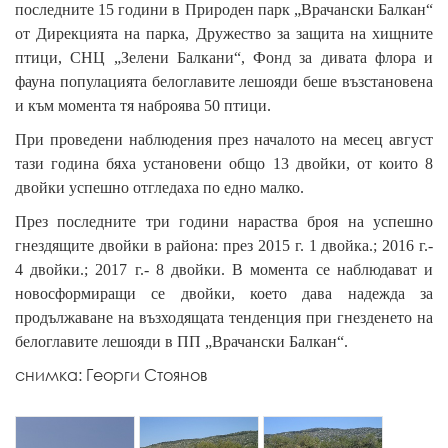
последните 15 години в Природен парк „Врачански Балкан“
от Дирекцията на парка, Дружество за защита на хищните
птици, СНЦ „Зелени Балкани“, Фонд за дивата флора и
фауна популацията белоглавите лешояди беше възстановена
и към момента тя наброява 50 птици.
При проведени наблюдения през началото на месец август
тази година бяха установени общо 13 двойки, от които 8
двойки успешно отгледаха по едно малко.
През последните три години нараства броя на успешно
гнездящите двойки в района: през 2015 г. 1 двойка.; 2016 г.-
4 двойки.; 2017 г.- 8 двойки. В момента се наблюдават и
новосформиращи се двойки, което дава надежда за
продължаване на възходящата тенденция при гнезденето на
белоглавите лешояди в ПП „Врачански Балкан“.
снимка: Георги Стоянов
{
{
{
p
p
p