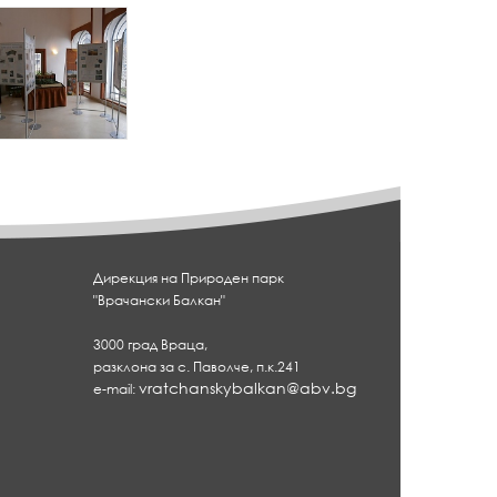
{
p
a
a
m
_
h
e
a
d
Дирекция на Природен парк
"Врачански Балкан"
n
e
3000 град Враца,
}
разклона за с. Паволче, п.к.241
vratchanskybalkan@abv.bg
e-mail: