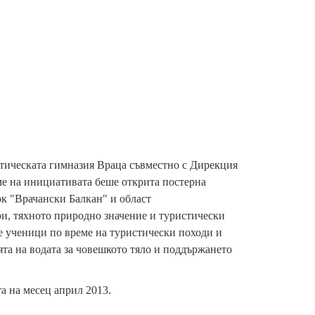
атическата гимназия Враца съвместно с Дирекция
ме на инициативата беше открита постерна
к "Врачански Балкан" и област
и, тяхното природно значение и туристически
те ученици по време на туристически походи и
та на водата за човешкото тяло и поддържането
а на месец април 2013.