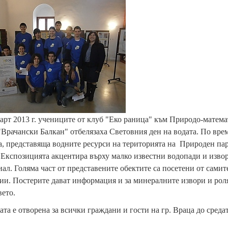
арт 2013 г. учениците от клуб "Еко раница" към Природо-матем
Врачански Балкан" отбелязаха Световния ден на водата. По вре
, представяща водните ресурси на територията на Природен пар
Експозицията акцентира върху малко известни водопади и извор
ал. Голяма част от представените обектите са посетени от сами
ии. Постерите дават информация и за минералните извори и роля
вето.
та е отворена за всички граждани и гости на гр. Враца до средат