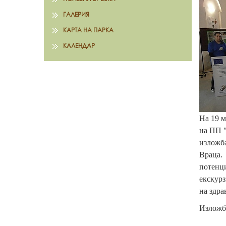
ГАЛЕРИЯ
КАРТА НА ПАРКА
КАЛЕНДАР
На 19 м
на ПП "
изложба
Враца. 
потенци
екскурз
на здра
Изложба