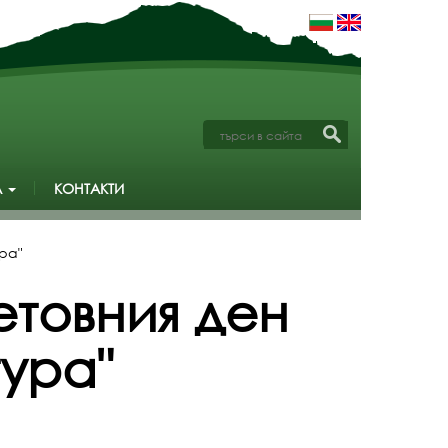
А
КОНТАКТИ
ра"
етовния ден
тура"