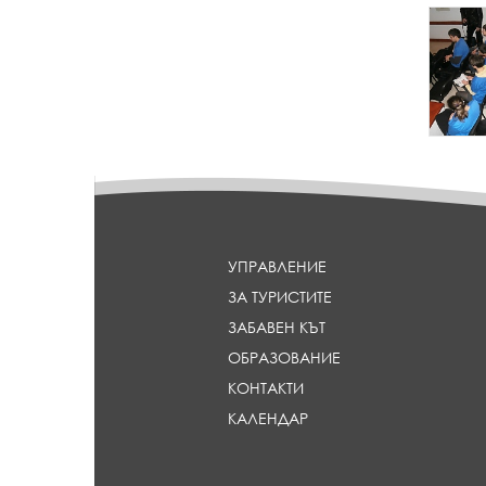
{
p
a
r
a
m
_
h
e
a
d
l
УПРАВЛЕНИЕ
i
ЗА ТУРИСТИТЕ
n
e
ЗАБАВЕН КЪТ
}
ОБРАЗОВАНИЕ
КОНТАКТИ
КАЛЕНДАР