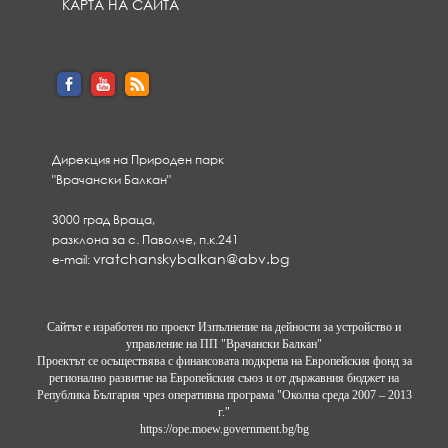
КАРТА НА САЙТА
Дирекция на Природен парк
"Врачански Балкан"
3000 град Враца,
разклона за с. Паволче, п.к.241
vratchanskybalkan@abv.bg
e-mail:
Сайтът е изработен по проект Изпълнение на дейности за устройство и
управление на ПП "Врачански Балкан"
Проектът се осъществява с финансовата подкрепа на Европейския фонд за
регионално развитие на Европейския съюз и от държавния бюджет на
Република България чрез оперативна програма "Околна среда 2007 – 2013
г."
https://ope.moew.government.bg/bg