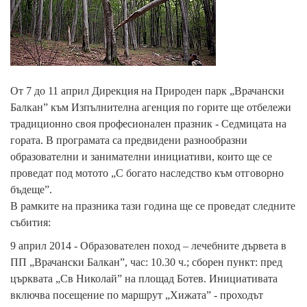
От 7 до 11 април Дирекция на Природен парк „Врачански
Балкан” към Изпълнителна агенция по горите ще отбележи
традиционно своя професионален празник - Седмицата на
гората. В програмата са предвидени разнообразни
образователни и занимателни инициативи, които ще се
проведат под мотото „С богато наследство към отговорно
бъдеще”.
В рамките на празника тази година ще се проведат следните
събития:
9 април 2014 - Образователен поход – лечебните дървета в
ПП „Врачански Балкан”, час: 10.30 ч.; сборен пункт: пред
църквата „Св Николай” на площад Ботев. Инициативата
включва посещение по маршрут „Хижата” - проходът