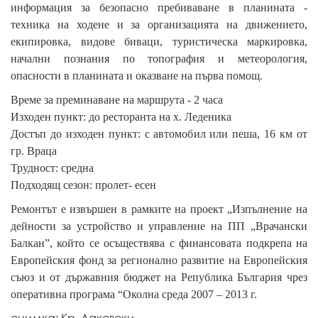
информация за безопасно пребиваване в планината -
техника на ходене и за организацията на движението,
екипировка, видове биваци, туристическа маркировка,
начални познания по топография и метеорология,
опасности в планината и оказване на първа помощ.
Време за преминаване на маршрута - 2 часа
Изходен пункт: до ресторанта на х. Леденика
Достъп до изходен пункт: с автомобил или пеша, 16 км от
гр. Враца
Трудност: средна
Подходящ сезон: пролет- есен
Ремонтът е извършен в рамките на проект „Изпълнение на
дейности за устройство и управление на ПП „Врачански
Балкан”, който се осъществява с финансовата подкрепа на
Европейския фонд за регионално развитие на Европейския
съюз и от държавния бюджет на Република България чрез
оперативна програма “Околна среда 2007 – 2013 г.
снимка: Кр. Лаковски