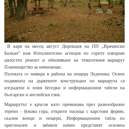
В каря на месец август Дирекция на ПП „Врачански
Балкан” към Изпълнителна агенция по горите извърши
цялостен ремонт и обновяване на тематичния маршрут
Планинарство за начинаещи.
Пътеката се намира в района на пещера Леденика. Освен
подмяната на дървените конструкции по маршрута са
изградени и нови беседки и информационни табели на
български и английски език.
Маршрутът е кръгов като преминава през разнообразни
терени - букова гора, открити пасища с карстови форми,
скални венци и пещери. Информационни табла по
оригинален и забавен начин представят основна