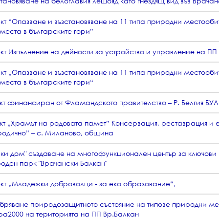
становяване на белоглавия лешояд като гнездящ вид във Врача
кт “Опазване и възстановяване на 11 типа природни местооби
 места в българските гори”
кт Изпълнение на дейности за устройство и управление на ПП
кт „Опазване и възстановяване на 11 типа природни местооби
 места в българските гори“
кт финансиран от Фламандското правителство – Р. Белгия БУ
кт „Храмът на родовата памет” Консервация, реставрация и 
родично” – с. Миланово, община
ски дом" създаване на многофункционален център за ключови
оден парк "Врачански Балкан"
кт „Младежки доброволци - за еко образование“,
бряване природозащитното състояние на типове природни ме
ра2000 на територията на ПП Вр.Балкан