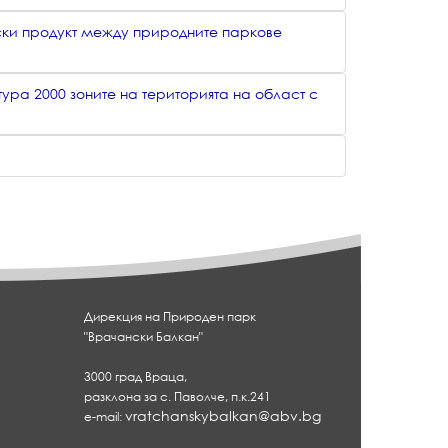
ски продукт между природните паркове
а 2000 зоните на територията на област с
Дирекция на Природен парк
"Врачански Балкан"
3000 град Враца,
разклона за с. Паволче, п.к.241
vratchanskybalkan@abv.bg
e-mail: