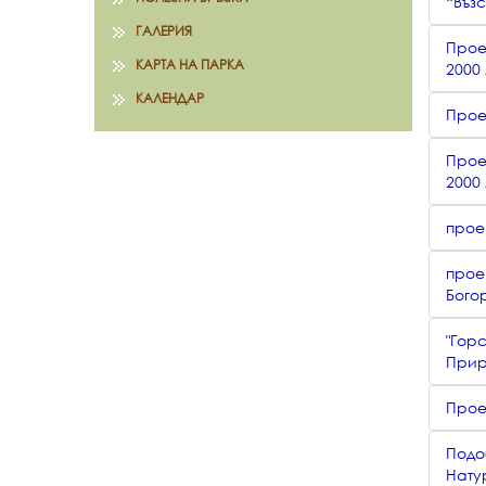
“Въз
ГАЛЕРИЯ
Прое
КАРТА НА ПАРКА
2000
КАЛЕНДАР
Прое
Прое
2000
прое
прое
Бого
"Гор
Прир
Прое
Подо
Нату