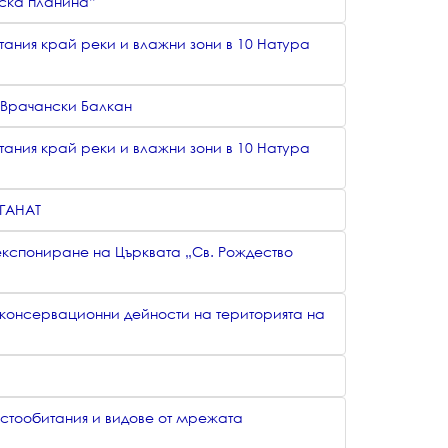
нска планина”
тания край реки и влажни зони в 10 Натура
 Врачански Балкан
тания край реки и влажни зони в 10 Натура
ЛГАНАТ
експониране на Църквата „Св. Рождество
 консервационни дейности на територията на
стообитания и видове от мрежата