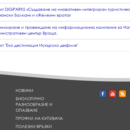
кт DiGiPARKS «Създаване на иновативен интегриран туристиче
чански Балкан» и «Железни врата»
низиране и провеждане на информационна кампания за Натур
нистративен център Враца.
кт "Еко дестинация Искърско дефиле"
НОВИНИ
БИОЛОГИЧНО
РАЗНООБРАЗИЕ И
ОПАЗВАНЕ
ПРОФИЛ НА КУПУВАЧА
ПОЛЕЗНИ ВРЪЗКИ