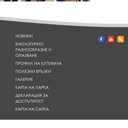
i
i
i
i
_
_
n
n
n
h
h
e
e
e
e
e
}
}
}
a
a
d
d
l
l
НОВИНИ
i
i
БИОЛОГИЧНО
n
n
РАЗНООБРАЗИЕ И
e
e
ОПАЗВАНЕ
}
}
ПРОФИЛ НА КУПУВАЧА
ПОЛЕЗНИ ВРЪЗКИ
ГАЛЕРИЯ
КАРТА НА ПАРКА
ДЕКЛАРАЦИЯ ЗА
ДОСТЪПНОСТ
КАРТА НА САЙТА
изработен по проект Изпълнение на дейности за устройство и управление на ПП "Врачанс