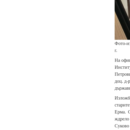
Фото-из
г.
На офиц
Институ
Петрови
доц. д-
държавн
Изложба
старите
Ерма. 
ждрело 
Суково 