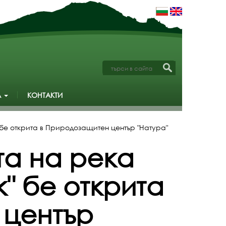
А
КОНТАКТИ
бе открита в Природозащитен център "Натура"
а на река
" бе открита
 център