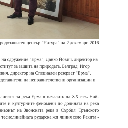
иродозащитен център "Натура" на 2 декември 2016
 на сдружение "Ерма", Данко Йович, директор на
ститут за защита на природата, Белград, Игор
вич, директор на Специален резерват "Ерма",
едставители на неправителствени организации и
лината на река Ерма в началото на XX век. Най-
ните и културните феномени по долината на река
аньонът на Звонската река в Сърбия, Трънското
 теснолинейната рударска жп линия село Ракита -