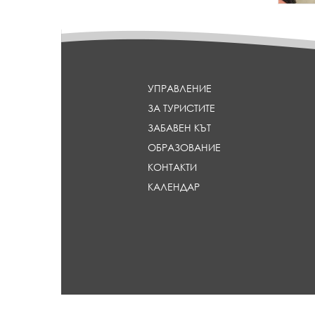
i
_
n
h
e
e
}
a
d
l
УПРАВЛЕНИЕ
i
ЗА ТУРИСТИТЕ
n
e
ЗАБАВЕН КЪТ
}
ОБРАЗОВАНИЕ
КОНТАКТИ
КАЛЕНДАР
Сайтът е 