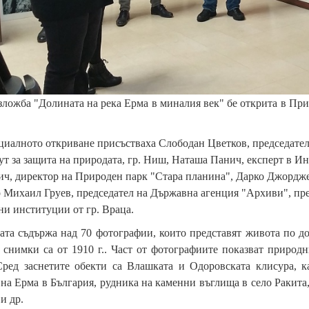
ложба "Долината на река Ерма в миналия век" бе открита в Пр
иалното откриване присъстваха Слободан Цветков, председател
т за защита на природата, гр. Ниш, Наташа Панич, експерт в Ин
ч, директор на Природен парк "Стара планина", Дарко Джордже
р Михаил Груев, председател на Държавна агенция "Архиви", пр
и институции от гр. Враца.
та съдържа над 70 фотографии, които представят живота по до
 снимки са от 1910 г.. Част от фотографиите показват природ
Сред заснетите обекти са Влашката и Одоровската клисура, к
на Ерма в България, рудника на каменни въглища в село Ракита,
и др.