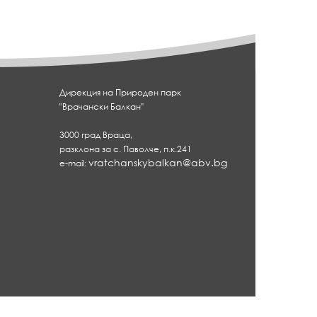
i
n
n
e
e
}
}
Дирекция на Природен парк
"Врачански Балкан"
3000 град Враца,
разклона за с. Паволче, п.к.241
vratchanskybalkan@abv.bg
e-mail:
ки Балкан"