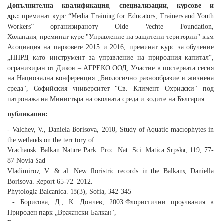
Допълнителна квалификация, специализации, курсове и
др.:
преминат курс “Media Training for Educators, Trainers and Youth
Workers” организиранотy Olde Vechte Foundation,
Холандия, преминат курс "Управление на защитени територии" към
Асоциация на парковете 2015 и 2016, преминат курс за обучение
„НПРД като инструмент за управление на природния капитал“,
огранизиран от Дикон – АГРЕКО ООД, Участие в постерната сесия
на Национална конференция „Биологично разнообразие и жизнена
среда", Софийския университет "Св. Климент Охридски" под
патронажа на Министъра на околната среда и водите на България.
публикации:
- Valchev, V., Daniela Borisova, 2010, Study of Aquatic macrophytes in
the wetlands on the territory of
Vrachanski Balkan Nature Park. Proc. Nat. Sci. Matica Srpska, 119, 77-
87 Novia Sad
Vladimirov, V. & al. New floristric records in the Balkans, Daniella
Borisova, Report 65-72, 2012,
Phytologia Balcanica. 18(3), Sofia, 342-345
- Борисова, Д., К. Дончев, 2003.Флористични проучвания в
Природен парк „Врачански Балкан",