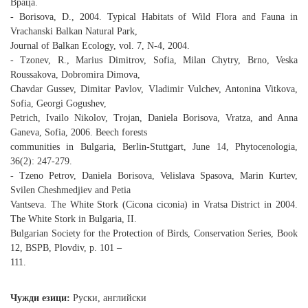
Враца.
- Borisova, D., 2004. Typical Habitats of Wild Flora and Fauna in
Vrachanski Balkan Natural Park,
Journal of Balkan Ecology, vol. 7, N-4, 2004.
- Tzonev, R., Marius Dimitrov, Sofia, Milan Chytry, Brno, Veska
Roussakova, Dobromira Dimova,
Chavdar Gussev, Dimitar Pavlov, Vladimir Vulchev, Antonina Vitkova,
Sofia, Georgi Gogushev,
Petrich, Ivailo Nikolov, Trojan, Daniela Borisova, Vratza, and Anna
Ganeva, Sofia, 2006. Beech forests
communities in Bulgaria, Berlin-Stuttgart, June 14, Phytocenologia,
36(2): 247-279.
- Tzeno Petrov, Daniela Borisova, Velislava Spasova, Marin Kurtev,
Svilen Cheshmedjiev and Petia
Vantseva. The White Stork (Cicona ciconia) in Vratsa District in 2004.
The White Stork in Bulgaria, ІІ.
Bulgarian Society for the Protection of Birds, Conservation Series, Book
12, BSPB, Plovdiv, p. 101 –
111.
Чужди езици:
Руски, английски