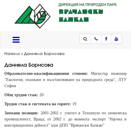
Телефон
Facebook
Youtub
Меню
Начало
»
Даниела Борисова
Даниела Борисова
Образователно-квалификационни степени:
Магистър инженер
"Екология, опазване и възстановяване на природната среда", ЛТУ
София
Общ трудов стаж:
20
Трудов стаж в системата на горите:
19
Заемани позиции:
2001-2002 г. учител в Техникум по химическа
промишленост, Враца; от 2002 г. до момента: експерт "Научна и
консервационна дейност" към ДПП "Врачански Балкан"