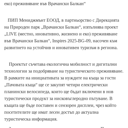
еко) преживяване във Врачански Балкан“
ПИП Мениджмънт ЕООД, в партньорство с Дирекцията
на Природен парк „Врачански Балкан“, изпълнява проект
„LIVE (местно, иновативно, жизнено и еко) преживяване
във Врачански Балкан“, Inspires 2025-BG-09, насочен към
развитието на устойчив и иновативен туризъм в региона.
Проектът съчетава екологична мобилност и дигитални
технологии за подобряване на туристическото преживяване.
В рамките на инициативата за нуждите на къща за гости
„Пачовата къща“ ще се закупят четири електрически
планински велосипеда, които ще бъдат включени в нов
туристически продукт за нисковъглеродно пътуване. В
къщата ще бъде поставен и сензорен дисплеи, чрез който
посетителите ще имат лесен достъп до актуална
туристическа информация.