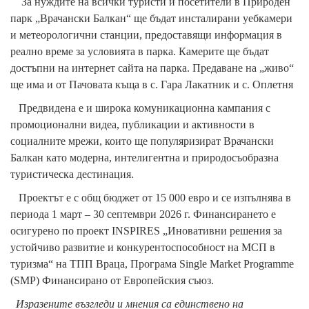
За нуждите на всички туристи и посетители в Природен
парк „Врачански Балкан“ ще бъдат инсталирани уебкамери
и метеорологични станции, предоставящи информация в
реално време за условията в парка. Камерите ще бъдат
достъпни на интернет сайта на парка. Предаване на „живо“
ще има и от Пачовата къща в с. Гара Лакатник и с. Оплетня
Предвидена е и широка комуникационна кампания с
промоционални видеа, публикации и активности в
социалните мрежи, които ще популяризират Врачански
Балкан като модерна, интелигентна и природосъобразна
туристическа дестинация.
Проектът е с общ бюджет от 15 000 евро и се изпълнява в
периода 1 март – 30 септември 2026 г. Финансирането е
осигурено по проект INSPIRES „Иновативни решения за
устойчиво развитие и конкурентоспособност на МСП в
туризма“ на ТПП Враца, Програма Single Market Programme
(SMP) Финансирано от Европейския съюз.
Изразените възгледи и мнения са единствено на