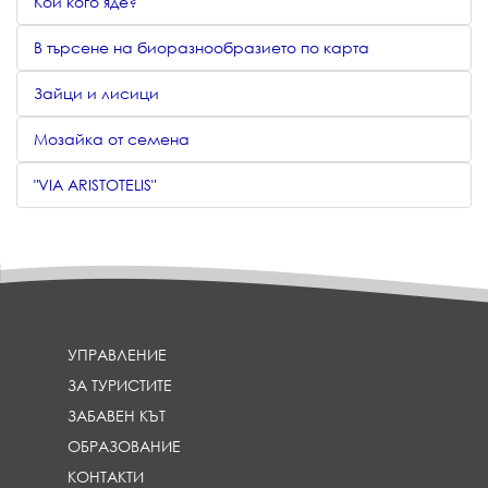
Кой кого яде?
В търсене на биоразнообразието по карта
Зайци и лисици
Мозайка от семена
"VIA ARISTOTELIS"
УПРАВЛЕНИЕ
ЗА ТУРИСТИТЕ
ЗАБАВЕН КЪТ
ОБРАЗОВАНИЕ
КОНТАКТИ