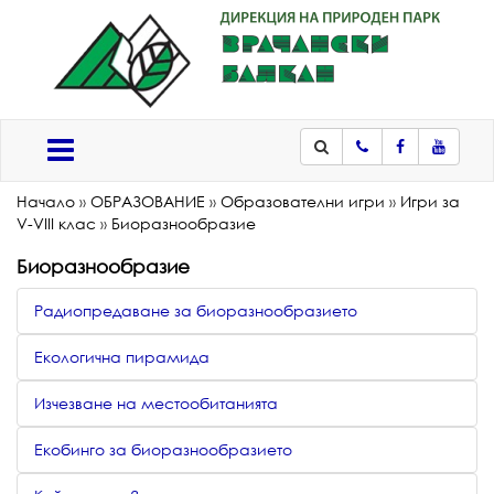
Телефон
Facebook
Youtub
Меню
Начало
»
ОБРАЗОВАНИЕ
»
Образователни игри
»
Игри за
V-VIII клас
»
Биоразнообразие
Биоразнообразие
Радиопредаване за биоразнообразието
Екологична пирамида
Изчезване на местообитанията
Екобинго за биоразнообразието