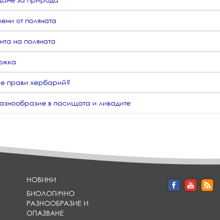
ени от поляната
нта на поляната
ожка
се прави хербарий?
азнообразие в пасищата и ливадите
НОВИНИ
БИОЛОГИЧНО
РАЗНООБРАЗИЕ И
ОПАЗВАНЕ