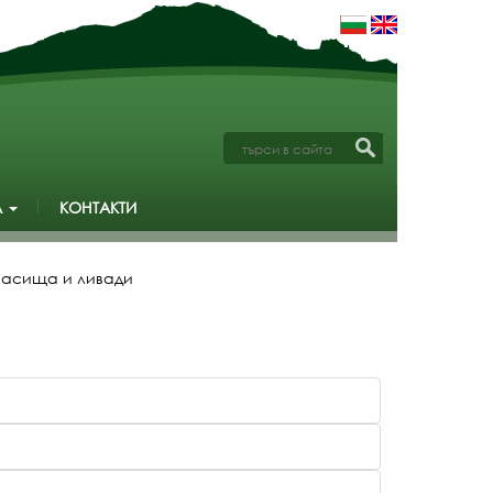
А
КОНТАКТИ
асища и ливади