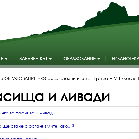
ТЕ
ЗАБАВЕН КЪТ
ОБРАЗОВАНИЕ
БИБЛИОТЕК
»
ОБРАЗОВАНИЕ
»
Образователни игри
»
Игри за V-VIII клас
»
П
асища и ливади
инго за пасища и ливади
 ще стане с организмите, ако...?
ане за природа